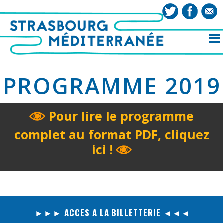
PROGRAMME 2019
Pour lire le programme
complet au format PDF, cliquez
ici !
►►► ACCES A LA BILLETTERIE ◄◄◄