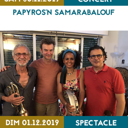
Papyros’n Samarabalouf
CONCERT