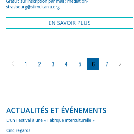
Gratuit sur inscription par mail :
mediation-
strasbourg@stimultania.org
EN SAVOIR PLUS
1
2
3
4
5
6
7
ACTUALITÉS ET ÉVÉNEMENTS
D’un Festival à une « Fabrique interculturelle »
Cinq regards