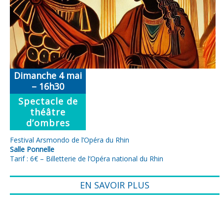
Dimanche 4 mai
– 16h30
Spectacle de
théâtre
d’ombres
Festival Arsmondo de l’Opéra du Rhin
Salle Ponnelle
Tarif : 6€ –
Billetterie de l’Opéra national du Rhin
EN SAVOIR PLUS