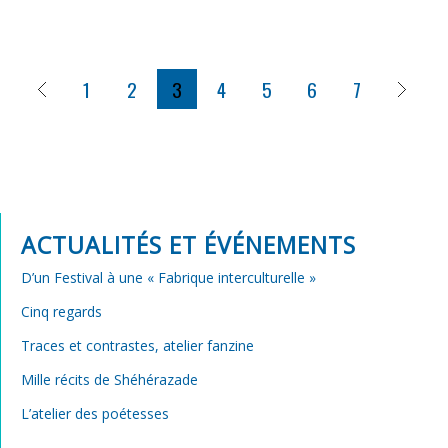
1
2
3
4
5
6
7
ACTUALITÉS ET ÉVÉNEMENTS
D’un Festival à une « Fabrique interculturelle »
Cinq regards
Traces et contrastes, atelier fanzine
Mille récits de Shéhérazade
L’atelier des poétesses