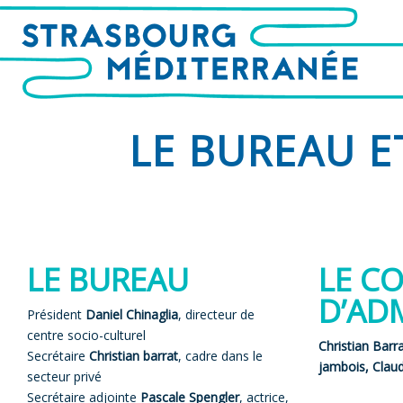
LE BUREAU E
LE BUREAU
LE CO
D’AD
Président
Daniel Chinaglia
, directeur de
centre socio-culturel
Christian Barr
Secrétaire
Christian barrat
, cadre dans le
jambois,
Claud
secteur privé
Secrétaire adjointe
Pascale Spengler
, actrice,