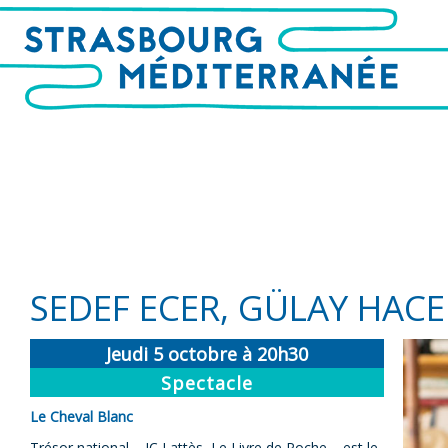
SEDEF ECER, GÜLAY HAC
Jeudi 5 octobre à 20h30
Spectacle
Le Cheval Blanc
Trésor national – JC Lattès, Le Livre de Poche – est le