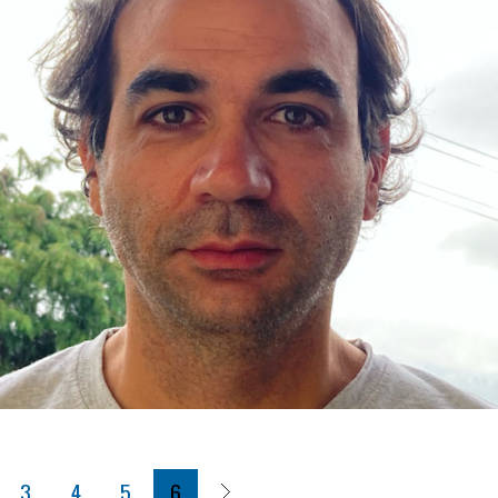
3
4
5
6