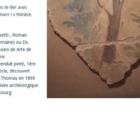
s te fier avec
main ! »
Horace.
setti , Roman
omaine) ou Ds
useo de Arte de
ns
enduit peint, 1ère
ècle, découvert
St Thomas en 1899
usée archéologique
sbourg