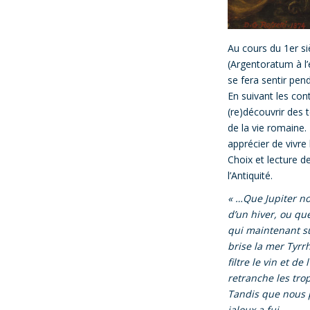
Au cours du 1er si
(Argentoratum à l’
se fera sentir pen
En suivant les co
(re)découvrir des 
de la vie romaine.
apprécier de vivre
Choix et lecture d
l’Antiquité.
« …Que Jupiter n
d’un hiver, ou que
qui maintenant su
brise la mer Tyrr
filtre le vin et de 
retranche les trop
Tandis que nous 
jaloux a fui.