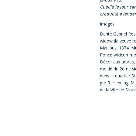
Cueille le jour san
crédulité à lende
Images :
Dante Gabriel Ros
widow (la veuve r
Manibus, 1874, M
Ponce wikicommo
Décor aux arbres, 
moitié du 2ème si
dans le quartier 
par R. Henning. M
de la Ville de Stra