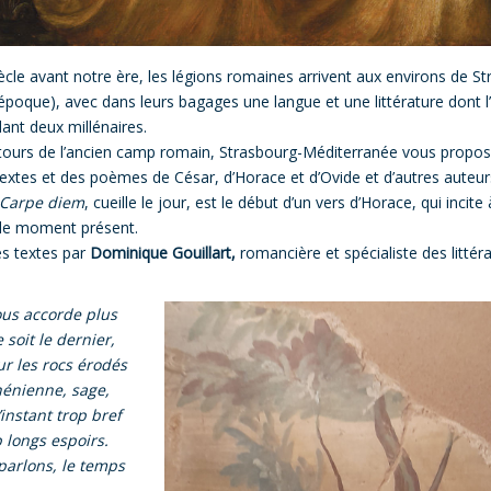
ècle avant notre ère, les légions romaines arrivent aux environs de S
époque), avec dans leurs bagages une langue et une littérature dont l’
dant deux millénaires.
ntours de l’ancien camp romain, Strasbourg-Méditerranée vous propo
textes et des poèmes de César, d’Horace et d’Ovide et d’autres auteur
Carpe diem
, cueille le jour, est le début d’un vers d’Horace, qui incite 
 le moment présent.
es textes par
Dominique Gouillart,
romancière et spécialiste des littér
ous accorde plus
 soit le dernier,
r les rocs érodés
hénienne, sage,
l’instant trop bref
 longs espoirs.
parlons, le temps