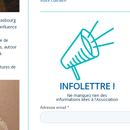
Visite culinaire
trasbourg
influence
se de
s, autour
à
atures de
INFOLETTRE !
Ne manquez rien des
informations liées à l'Association