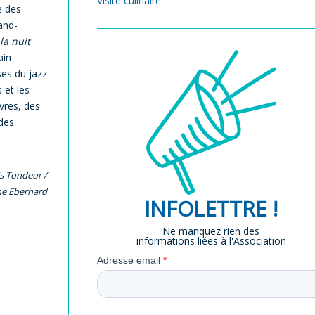
Visite culinaire
e des
and-
la nuit
ain
es du jazz
 et les
ivres, des
des
ïs Tondeur /
ane Eberhard
INFOLETTRE !
Ne manquez rien des
informations liées à l'Association