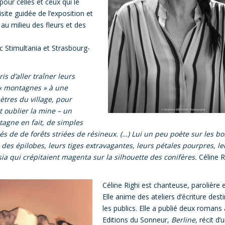
 pour celles et ceux qui le
site guidée de l’exposition et
 au milieu des fleurs et des
c Stimultania et Strasbourg-
ris d’aller traîner leurs
 « montagnes » à une
ètres du village, pour
t oublier la mine – un
agne en fait, de simples
s de de forêts striées de résineux. (…) Lui un peu poète sur les bo
 des épilobes, leurs tiges extravagantes, leurs pétales pourpres, le
a qui crépitaient magenta sur la silhouette des conifères.
Céline R
Céline Righi est chanteuse, parolière e
Elle anime des ateliers d’écriture dest
les publics. Elle a publié deux romans
Editions du Sonneur,
Berline
, récit d’