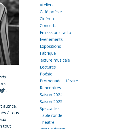
Ateliers
Café poésie
Cinéma
Concerts
Emisssions radio
Événements
Expositions
Fabrique
lecture musicale
Lectures
Poésie
rds,
Promenade littéraire
urs
Rencontres
ighi,
Saison 2024
Saison 2025
t autrice.
Spectacles
inés à tous
Table ronde
 aux
Théâtre
un tout