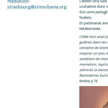
mediation-
L’atelier sera suivi
strasbourg@stimultania.org
souhaitent d’une vi
d’un verre partagé
feuillets.
En partenariat ave
Méditerranée.
L’idée leur avait p
guêtres dans les
centaine de kilom
respirer un peu e
semblant de mont
mamelons, tapissé
admirait la danse
flammèches fuchsi
Berline p.76