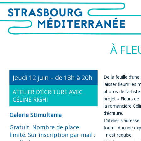
À FLE
Jeudi 12 juin – de 18h à 20h
De la feuille d’une 
laisser fleurir les
ATELIER D’ÉCRITURE AVEC
photos de l’artist
CÉLINE RIGHI
projet « Fleurs de 
la romancière Célin
d’écriture.
Galerie Stimultania
L’atelier s’adresse
Gratuit. Nombre de place
fourni. Aucune expé
limité. Sur inscription par mail :
n’est requise.