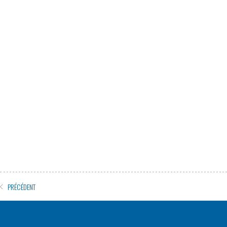
news141115 specialef02
PRÉCÉDENT