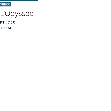
18h00
L’Odyssée
PT : 7,5€
TR : 6€