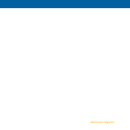
• STRASMED / All rights reserved © Tous droits réservés •
Mentions légales
•