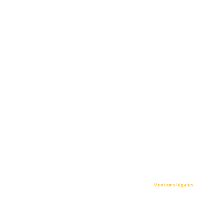
• STRASMED / All rights reserved © Tous droits réservés •
Mentions légales
•