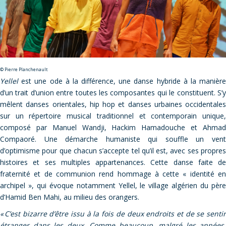
© Pierre Planchenault
Yellel
est une ode à la différence, une danse hybride à la manière
d’un trait d’union entre toutes les composantes qui le constituent. S’y
mêlent danses orientales, hip hop et danses urbaines occidentales
sur un répertoire musical traditionnel et contemporain unique,
composé par Manuel Wandji, Hackim Hamadouche et Ahmad
Compaoré. Une démarche humaniste qui souffle un vent
d’optimisme pour que chacun s’accepte tel qu’il est, avec ses propres
histoires et ses multiples appartenances. Cette danse faite de
fraternité et de communion rend hommage à cette « identité en
archipel », qui évoque notamment Yellel, le village algérien du père
d’Hamid Ben Mahi, au milieu des orangers.
« C’est bizarre d’être issu à la fois de deux endroits et de se sentir
étranger dans les deux. Comme beaucoup, malgré les années,