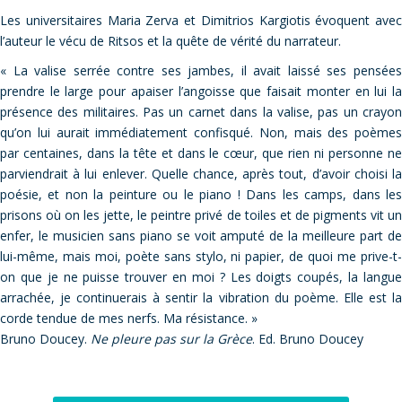
Les universitaires Maria Zerva et Dimitrios Kargiotis évoquent avec
l’auteur le vécu de Ritsos et la quête de vérité du narrateur.
« La valise serrée contre ses jambes, il avait laissé ses pensées
prendre le large pour apaiser l’angoisse que faisait monter en lui la
présence des militaires. Pas un carnet dans la valise, pas un crayon
qu’on lui aurait immédiatement confisqué. Non, mais des poèmes
par centaines, dans la tête et dans le cœur, que rien ni personne ne
parviendrait à lui enlever. Quelle chance, après tout, d’avoir choisi la
poésie, et non la peinture ou le piano ! Dans les camps, dans les
prisons où on les jette, le peintre privé de toiles et de pigments vit un
enfer, le musicien sans piano se voit amputé de la meilleure part de
lui-même, mais moi, poète sans stylo, ni papier, de quoi me prive-t-
on que je ne puisse trouver en moi ? Les doigts coupés, la langue
arrachée, je continuerais à sentir la vibration du poème. Elle est la
corde tendue de mes nerfs. Ma résistance. »
Bruno Doucey.
Ne pleure pas sur la Grèce
. Ed. Bruno Doucey