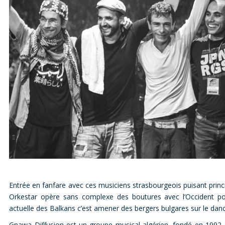
Entrée en fanfare avec ces musiciens strasbourgeois puisant prin
Orkestar opère sans complexe des boutures avec l’Occident 
actuelle des Balkans c’est amener des bergers bulgares sur le da
Gnawa Diffusion est un groupe musical algérien, fondé en 1992 à