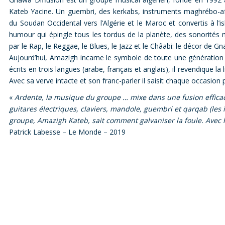
Kateb Yacine. Un guembri, des kerkabs, instruments maghrébo-afr
du Soudan Occidental vers l’Algérie et le Maroc et convertis à l’
humour qui épingle tous les tordus de la planète, des sonorités
par le Rap, le Reggae, le Blues, le Jazz et le Châabi: le décor de G
Aujourd’hui, Amazigh incarne le symbole de toute une génération
écrits en trois langues (arabe, français et anglais), il revendique la 
Avec sa verve intacte et son franc-parler il saisit chaque occasion 
«
Ardente, la musique du groupe … mixe dans une fusion efficace
guitares électriques, claviers, mandole, guembri et qarqab (les
groupe, Amazigh Kateb, sait comment galvaniser la foule. Avec
Patrick Labesse – Le Monde – 2019