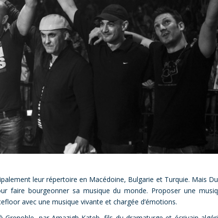
cipalement leur répertoire en Macédoine, Bulgarie et Turquie. Mais D
pour faire bourgeonner sa musique du monde. Proposer une musi
ncefloor avec une musique vivante et chargée d’émotions.
 Grenoble, par Amazigh Kateb, fils du dramaturge et écrivain algér