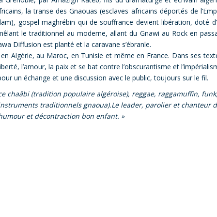
icains, la transe des Gnaouas (esclaves africains déportés de l’Emp
islam), gospel maghrébin qui de souffrance devient libération, doté d
 mêlant le traditionnel au moderne, allant du Gnawi au Rock en pass
nawa Diffusion est planté et la caravane s’ébranle.
 en Algérie, au Maroc, en Tunisie et même en France. Dans ses text
liberté, l’amour, la paix et se bat contre l’obscurantisme et l’impérialis
pour un échange et une discussion avec le public, toujours sur le fil.
 chaâbi (tradition populaire algéroise), reggae, raggamuffin, funk
 instruments traditionnels gnaoua).Le leader, parolier et chanteur 
 humour et décontraction bon enfant. »