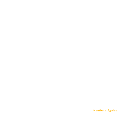
• STRASMED / All rights reserved © Tous droits réservés •
Mentions légales
•