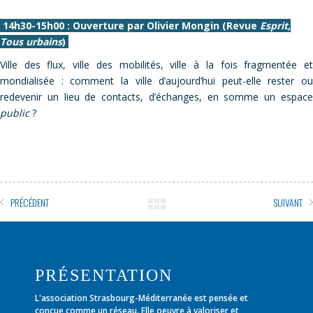
14h30-15h00 : Ouverture par Olivier Mongin (Revue
Esprit
,
Tous urbains
)
Ville des flux, ville des mobilités, ville à la fois fragmentée et
mondialisée : comment la ville d’aujourd’hui peut-elle rester ou
redevenir un lieu de contacts, d’échanges, en somme un espace
public
?
PRÉCÉDENT
SUIVANT
PRÉSENTATION
L'association Strasbourg-Méditerranée est pensée et
conçue comme un réseau. Elle oeuvre à valoriser et