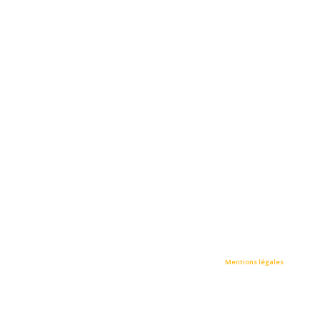
• STRASMED / All rights reserved © Tous droits réservés •
Mentions légales
•