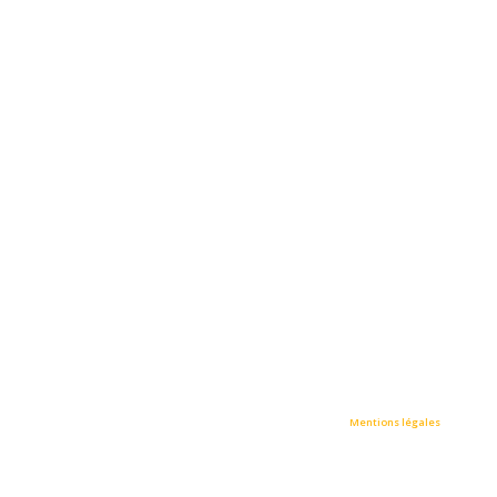
• STRASMED / All rights reserved © Tous droits réservés •
Mentions légales
•