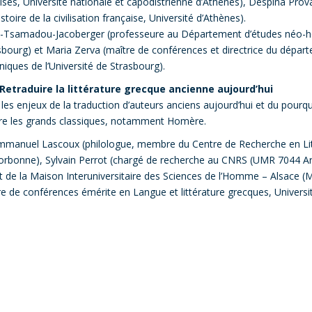
aises, Université nationale et capodistrienne d’Athènes), Despina Prov
toire de la civilisation française, Université d’Athènes).
i-Tsamadou-Jacoberger (professeure au Département d’études néo-he
sbourg) et Maria Zerva (maître de conférences et directrice du dépar
niques de l’Université de Strasbourg).
Retraduire la littérature grecque ancienne aujourd’hui
r les enjeux de la traduction d’auteurs anciens aujourd’hui et du pourqu
re les grands classiques, notamment Homère.
manuel Lascoux (philologue, membre du Centre de Recherche en Lit
rbonne), Sylvain Perrot (chargé de recherche au CNRS (UMR 7044 A
nt de la Maison Interuniversitaire des Sciences de l’Homme – Alsace (
re de conférences émérite en Langue et littérature grecques, Universi