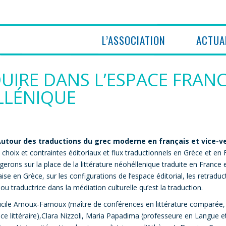
L’ASSOCIATION
ACTUA
DUIRE DANS L’ESPACE FRAN
LLÉNIQUE
utour des traductions du grec moderne en français et vice-v
 choix et contraintes éditoriaux et flux traductionnels en Grèce et en 
erons sur la place de la littérature néohéllenique traduite en France e
çaise en Grèce, sur les configurations de l’espace éditorial, les retraduc
ou traductrice dans la médiation culturelle qu’est la traduction.
ucile Arnoux-Farnoux (maître de conférences en littérature comparée,
ice littéraire),Clara Nizzoli, Maria Papadima (professeure en Langue e