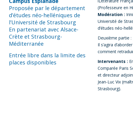
Campus Esplanade
lLittérature Franç
Proposée par le département
(Professeure en His
d’études néo-helléniques de
Modération :
Irin
Université de Stra
l’Université de Strasbourg
d’études néo-hellé
En partenariat avec Alsace-
Crète et Strasbourg-
Deuxième partie :
Méditerranée
Il s’agira d’aborde
comment retradui
Entrée libre dans la limite des
Intervenants :
Em
places disponibles
Comparée Paris So
et directeur adjoi
Jean-Luc Vix (maît
Strasbourg).