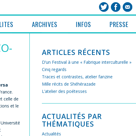
LITES
ARCHIVES
INFOS
PRESSE
CO-
ARTICLES RÉCENTS
D’un Festival à une « Fabrique interculturelle »
Cinq regards
Traces et contrastes, atelier fanzine
Mille récits de Shéhérazade
ersa
L’atelier des poétesses
France.
t celle de
tions et le
ACTUALITÉS PAR
THÉMATIQUES
 Université
t
Actualités