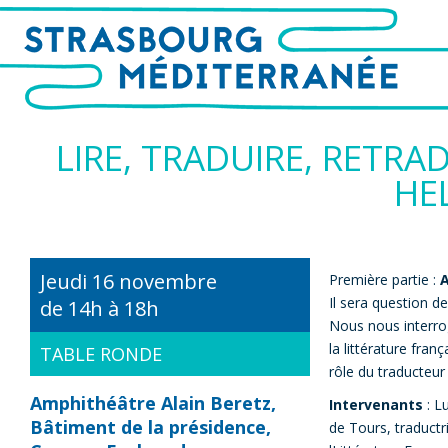
LIRE, TRADUIRE, RETRA
HE
Jeudi 16 novembre
Première partie :
A
Il sera question de
de 14h à 18h
Nous nous interrog
la littérature fran
TABLE RONDE
rôle du traducteur 
Amphithéâtre Alain Beretz,
Intervenants
: L
Bâtiment de la présidence,
de Tours, traductr