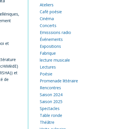
ata
Ateliers
Café poésie
lléniques,
Cinéma
tement
Concerts
Emisssions radio
Événements
oi et
Expositions
Fabrique
térature
lecture musicale
rcHiMèdE)
Lectures
MISHA)) et
Poésie
té de
Promenade littéraire
Rencontres
Saison 2024
Saison 2025
Spectacles
Table ronde
Théâtre