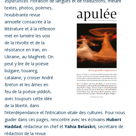
espérances
. Floraison de langues et de traductions,
mêlant
textes, photos, poèmes,
l’exubérante revue
annuelle consacrée à la
littérature et à la réflexion
met en lumière les voix
de la révolte et de la
résistance en Iran, en
Ukraine, au Maghreb. On
peut y lire de la poésie
bulgare, touareg,
catalane, y croiser André
Breton et les âmes en
feu de la poésie yiddish,
avec toujours cette idée
de la liberté, dans
l’interdépendance et l’intrication vitale des cultures. Pour nous
guider dans ces pages, rencontre avec les écrivains
Hubert
Haddad
, rédacteur en chef et
Yahia Belaskri,
secrétaire de
rédaction de la revue.