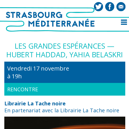
LES GRANDES ESPÉRANCES —
HUBERT HADDAD, YAHIA BELASKRI
Vendredi 17 novembre
à 19h
RENCONTRE
Librairie La Tache noire
En partenariat avec la Librairie La Tache noire